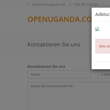
info@openuganda.com
+256 787 978 804
Adbloc
OPENUGANDA.COM
Kontaktieren Sie uns
Bitte d
Kontaktieren Sie uns