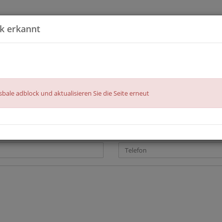
k erkannt
zu Hause
Liste Geschäfts
Erweiterte Suche
isbale adblock und aktualisieren Sie die Seite erneut