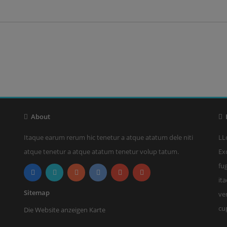
About
E
Itaque earum rerum hic tenetur a atque atatum dele niti
LL
atque tenetur a atque atatum tenetur volup tatum.
Ex
fu
it
Sitemap
ve
cu
Die Website anzeigen Karte