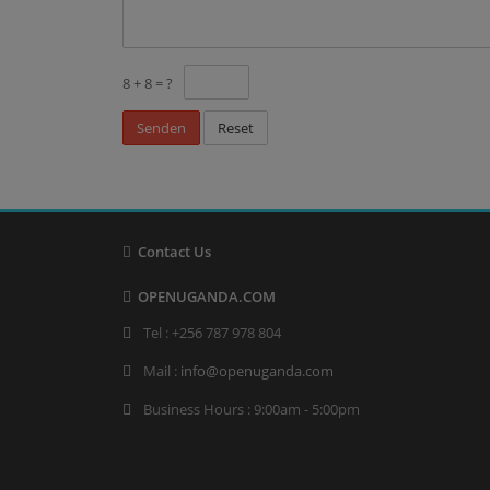
8 + 8 = ?
Reset
Contact Us
OPENUGANDA.COM
Tel : +256 787 978 804
Mail :
info@openuganda.com
Business Hours : 9:00am - 5:00pm