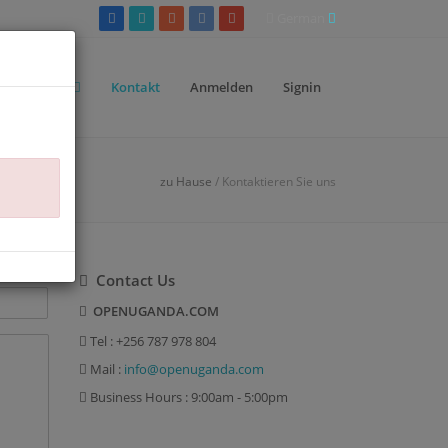
German
Seiten
Kontakt
Anmelden
Signin
zu Hause
/ Kontaktieren Sie uns
Contact Us
OPENUGANDA.COM
Tel : +256 787 978 804
Mail :
info@openuganda.com
Business Hours : 9:00am - 5:00pm