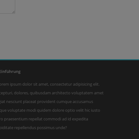
inführung
orem ipsum dolor sit amet, consectetur adipisicing elit.
cepturi, dolores, quibusdam architecto voluptatem amet
giat nesciunt placeat provident cumque accusamus
aque voluptate modi quidem dolore optio velit hic iusto
ro praesentium repellat commodi ad id expedita
piditate repellendus possimus unde?