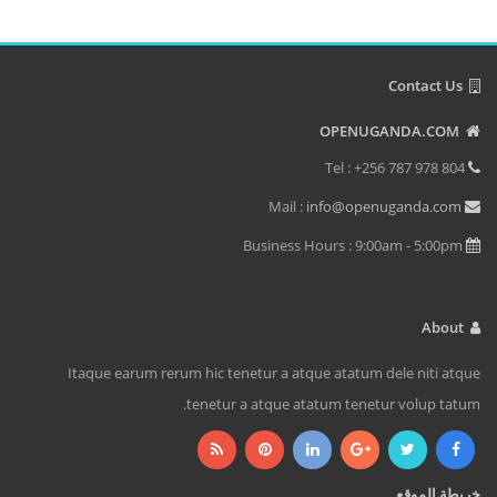
Contact Us
OPENUGANDA.COM
Tel : +256 787 978 804
info@openuganda.com
Mail :
Business Hours : 9:00am - 5:00pm
About
Itaque earum rerum hic tenetur a atque atatum dele niti atque
tenetur a atque atatum tenetur volup tatum.
خريطة الموقع