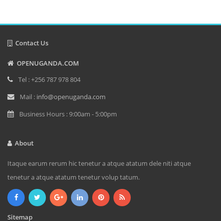
Contact Us
OPENUGANDA.COM
Tel : +256 787 978 804
Mail :
info@openuganda.com
Business Hours : 9:00am - 5:00pm
About
Itaque earum rerum hic tenetur a atque atatum dele niti atque
tenetur a atque atatum tenetur volup tatum.
Sitemap