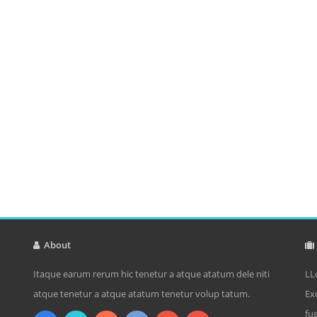
About
Itaque earum rerum hic tenetur a atque atatum dele niti
LL
atque tenetur a atque atatum tenetur volup tatum.
Ex
fu