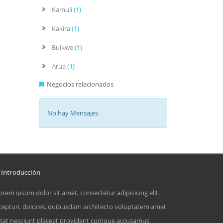
Kamuli
(1)
Kakira
(1)
Buikwe
(1)
Arua
(1)
Negocios relacionados
No hay Mensajes
Introducción
orem ipsum dolor sit amet, consectetur adipisicing elit.
cepturi, dolores, quibusdam architecto voluptatem amet
giat nesciunt placeat provident cumque accusamus