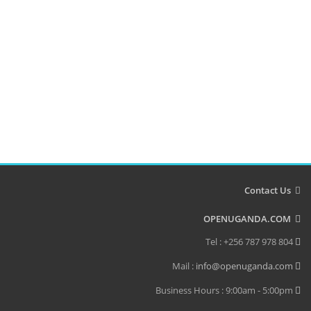
Contact Us
OPENUGANDA.COM
Tel : +256 787 978 804
info@openuganda.com
Mail :
Business Hours : 9:00am - 5:00pm