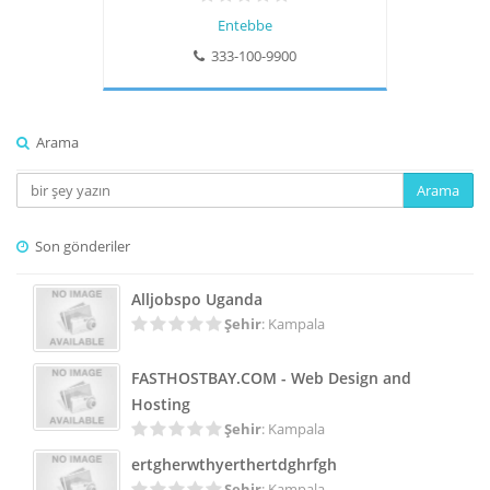
Entebbe
333-100-9900
Arama
Arama
Son gönderiler
Alljobspo Uganda
Şehir
: Kampala
FASTHOSTBAY.COM - Web Design and
Hosting
Şehir
: Kampala
ertgherwthyerthertdghrfgh
Şehir
: Kampala