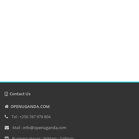
Contact Us
OPENUGANDA.COM
Tel : +256 787 978 804
Mail :
info@openuganda.com
Business Hours : 9:00am - 5:00pm