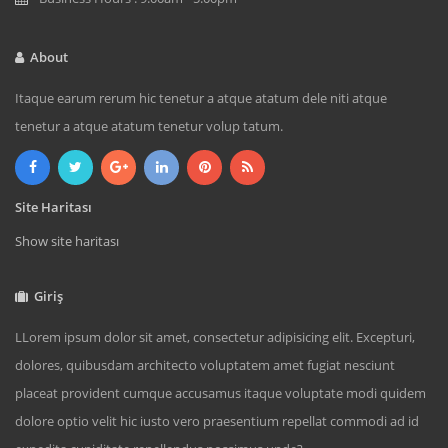
About
Itaque earum rerum hic tenetur a atque atatum dele niti atque
tenetur a atque atatum tenetur volup tatum.
Site Haritası
Show site haritası
Giriş
LLorem ipsum dolor sit amet, consectetur adipisicing elit. Excepturi,
dolores, quibusdam architecto voluptatem amet fugiat nesciunt
placeat provident cumque accusamus itaque voluptate modi quidem
dolore optio velit hic iusto vero praesentium repellat commodi ad id