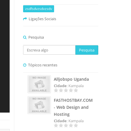
zsdfsdvzsdvzsdv
Ligações Sociais
Pesquisa
Pesquisa
Tópicos recentes
Alljobspo Uganda
Cidade
: Kampala
FASTHOSTBAY.COM
- Web Design and
Hosting
Cidade
: Kampala