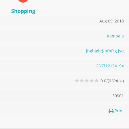
Shopping
Aug 09, 2018
Kampala
j
h
g
h
j
g
h
@
h
f
h
f
c
g
.
j
y
u
+2
56
71
21
54
19
4
0.0/(0 Votos)
30901
Print