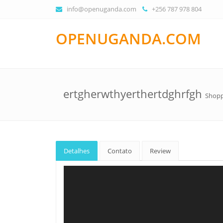
info@openuganda.com
+256 787 978 804
OPENUGANDA.COM
ertgherwthyerthertdghrfgh
Shopp
Detalhes
Contato
Review