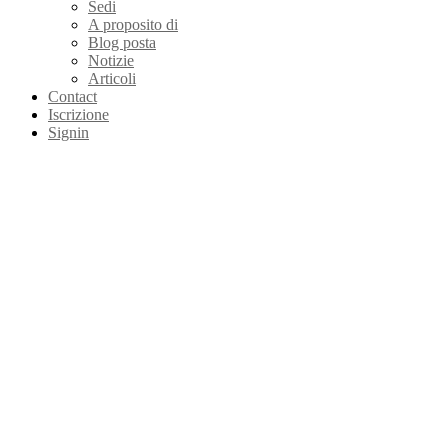
Sedi
A proposito di
Blog posta
Notizie
Articoli
Contact
Iscrizione
Signin