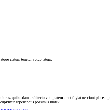
a atque atatum tenetur volup tatum.
, dolores, quibusdam architecto voluptatem amet fugiat nesciunt placea
a cupiditate repellendus possimus unde?