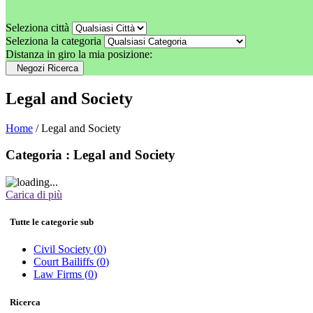
Seleziona città
Seleziona la categoria
Distanza in giro la mia posizione:
Negozi Ricerca
Legal and Society
Home
/ Legal and Society
Categoria : Legal and Society
Carica di più
Tutte le categorie sub
Civil Society
(0)
Court Bailiffs
(0)
Law Firms
(0)
Ricerca