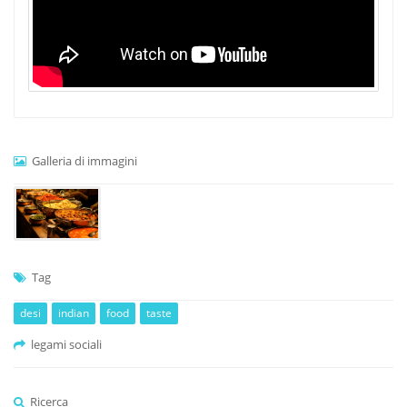
Galleria di immagini
Tag
desi
indian
food
taste
legami sociali
Ricerca