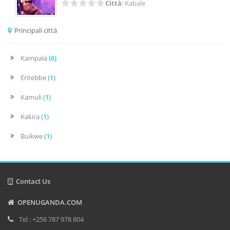
Città
: Kabale
Principali città
Kampala
(6)
Entebbe
(1)
Kamuli
(1)
Kakira
(1)
Buikwe
(1)
Contact Us
OPENUGANDA.COM
Tel : +256 787 978 804