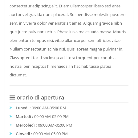
consectetur adipiscing elit. Etiam ullamcorper libero sed ante
auctor vel gravida nunc placerat. Suspendisse molestie posuere
sem, in viverra dolor venenatis sit amet. Aliquam gravida nibh
quis justo pulvinar luctus. Phasellus a malesuada massa. Mauris
elementum tempus nisi, vitae ullamcorper sem ultricies vitae.
Nullam consectetur lacinia nisi, quis laoreet magna pulvinar in.
Class aptent taciti sociosqu ad litora torquent per conubia
nostra, per inceptos himenaeos. In hac habitasse platea
dictumst.
orario di apertura
Lunedi :
09:00 AM-05:00 PM
Martedì :
09:00 AM-05:00 PM
Mercoledì :
09:00 AM-05:00 PM
Giovedi :
09:00 AM-05:00 PM