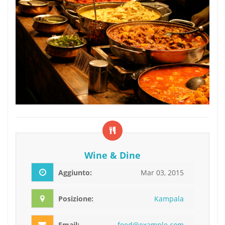
Wine & Dine
Aggiunto:
Mar 03, 2015
Posizione:
Kampala
Email:
fo
od
@e
xa
mp
le
.c
om