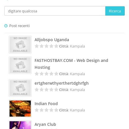
Ricerca
Post recenti
Alljobspo Uganda
Città
: Kampala
FASTHOSTBAY.COM - Web Design and
Hosting
Città
: Kampala
ertgherwthyerthertdghrfgh
Città
: Kampala
Indian Food
Città
: Kampala
Aryan Club