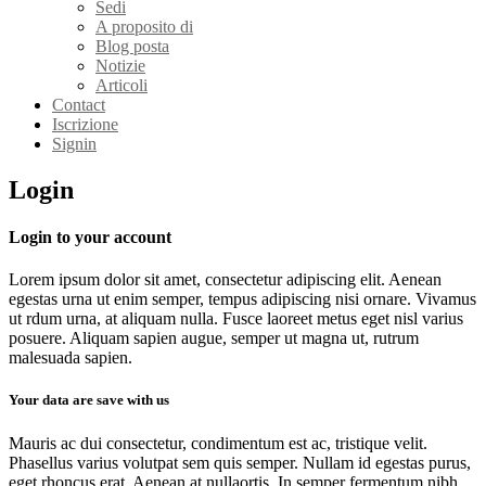
Sedi
A proposito di
Blog posta
Notizie
Articoli
Contact
Iscrizione
Signin
Login
Login to your account
Lorem ipsum dolor sit amet, consectetur adipiscing elit. Aenean
egestas urna ut enim semper, tempus adipiscing nisi ornare. Vivamus
ut rdum urna, at aliquam nulla. Fusce laoreet metus eget nisl varius
posuere. Aliquam sapien augue, semper ut magna ut, rutrum
malesuada sapien.
Your data are save with us
Mauris ac dui consectetur, condimentum est ac, tristique velit.
Phasellus varius volutpat sem quis semper. Nullam id egestas purus,
eget rhoncus erat. Aenean at nullaortis. In semper fermentum nibh,